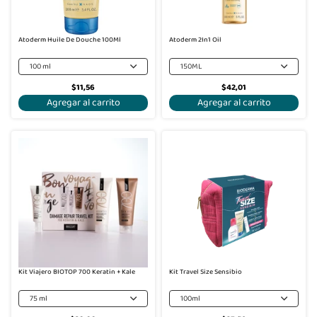
Atoderm Huile De Douche 100Ml
Atoderm 2In1 Oil
100 ml
150ML
$11,56
$42,01
Agregar al carrito
Agregar al carrito
Kit Viajero BIOTOP 700 Keratin + Kale
Kit Travel Size Sensibio
75 ml
100ml