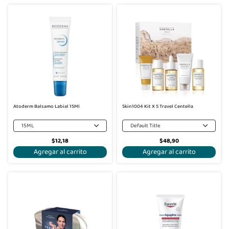
Atoderm Balsamo Labial 15Ml
Skin1004 Kit X 5 Travel Centella
15ML
Default Title
$12,18
$48,90
Agregar al carrito
Agregar al carrito