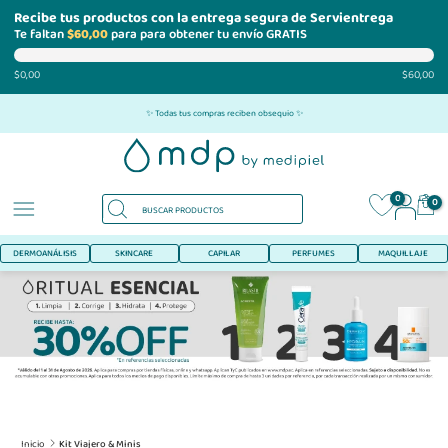
Recibe tus productos con la entrega segura de Servientrega
Te faltan
$60,00
para para obtener tu envío GRATIS
$0,00
$60,00
Ir
✨ Todas tus compras reciben obsequio ✨
al
contenido
0
0
DERMOANÁLISIS
SKINCARE
CAPILAR
PERFUMES
MAQUILLAJE
Inicio
Kit Viajero & Minis