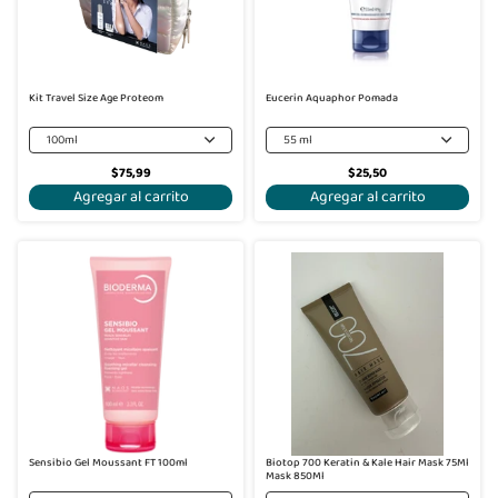
Kit Travel Size Age Proteom
Eucerin Aquaphor Pomada
100ml
55 ml
$75,99
$25,50
Agregar al carrito
Agregar al carrito
Sensibio Gel Moussant FT 100ml
Biotop 700 Keratin & Kale Hair Mask 75Ml
Mask 850Ml