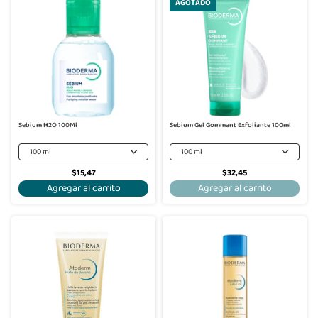
AGOTADO
Sebium H2O 100Ml
Sebium Gel Gommant Exfoliante 100ml
100 ml
100 ml
$15,47
$32,45
Agregar al carrito
Agregar al carrito