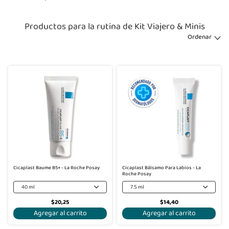
Productos para la rutina de Kit Viajero & Minis
Ordenar
Cicaplast Baume B5+ - La Roche Posay
Cicaplast Bálsamo Para Labios - La
Roche Posay
40 ml
7.5 ml
$20,25
$14,40
Agregar al carrito
Agregar al carrito