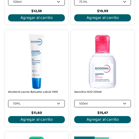
100ml
75 ML
$12,59
$19,99
Agregar al carrito
Agregar al carrito
Atoderm Lavres Balsamo Labial 15Ml
Sensibio H2O 100ml
15ML
100ml
$11,60
$15,47
Agregar al carrito
Agregar al carrito