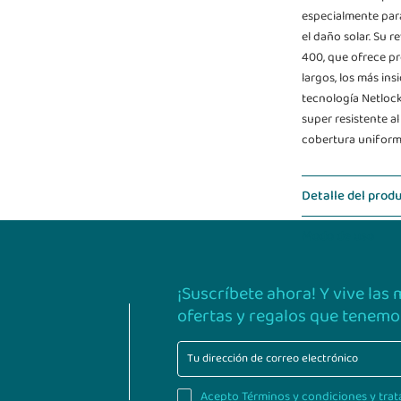
especialmente para
el daño solar. Su r
400, que ofrece pr
largos, los más ins
tecnología Netlock
super resistente a
cobertura uniforme
Detalle del prod
Modo de uso
¡Suscríbete ahora! Y vive las
ofertas y regalos que tenemos
Acepto Términos y condiciones y trat