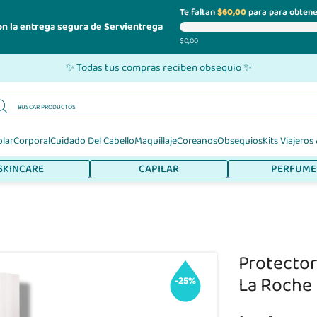
Te faltan
$60,00
para para obtene
on la entrega segura de Servientrega
$0,00
✨ Todas tus compras reciben obsequio ✨
olar
Corporal
Cuidado Del Cabello
Maquillaje
Coreanos
Obsequios
Kits Viajeros
SKINCARE
CAPILAR
PERFUME
Protector
La Roche
-25%