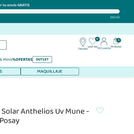
r tu envío GRATIS
$60,00
0
0
Mi Bolso
wish list
Mi Cuenta
Tiendas
 & Minis
%OFERTAS
OUTLET
S
MAQUILLAJE
 Solar Anthelios Uv Mune -
 Posay