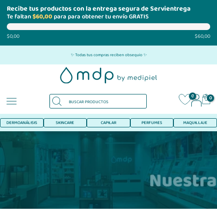
Recibe tus productos con la entrega segura de Servientrega
Te faltan
$60,00
para para obtener tu envío GRATIS
$0,00
$60,00
Ir
✨ Todas tus compras reciben obsequio ✨
al
contenido
0
0
DERMOANÁLISIS
SKINCARE
CAPILAR
PERFUMES
MAQUILLAJE