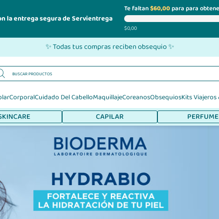
Te faltan
$60,00
para para obtene
on la entrega segura de Servientrega
$0,00
✨ Todas tus compras reciben obsequio ✨
olar
Corporal
Cuidado Del Cabello
Maquillaje
Coreanos
Obsequios
Kits Viajeros
SKINCARE
CAPILAR
PERFUME