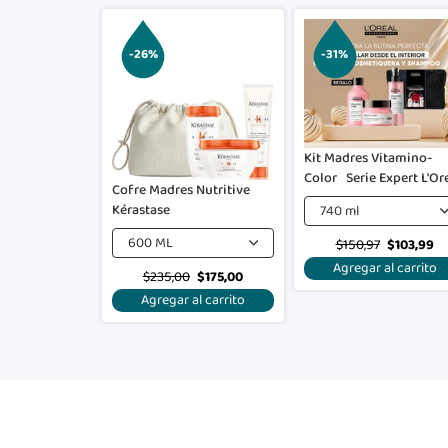
-26%
-31%
Kit Madres Vitamino-
Color Serie Expert L'Or
Cofre Madres Nutritive
Professionnel
Kérastase
740 ml
600 ML
$150,97
$103,99
Agregar al carrito
$235,00
$175,00
Agregar al carrito