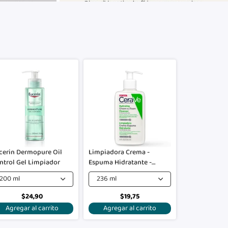
cerin Dermopure Oil
Limpiadora Crema -
ntrol Gel Limpiador
Espuma Hidratante -
Cerave
200 ml
236 ml
$24,90
$19,75
Agregar al carrito
Agregar al carrito