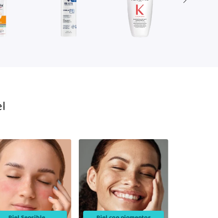
ón solar
Corporal
Cuidado del Cabello
l
Piel Sensible
Piel con pigmentos