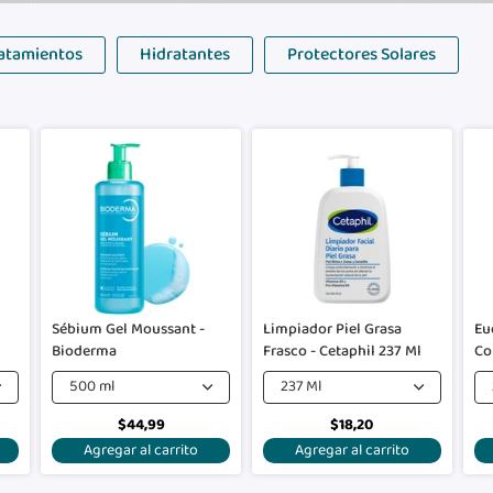
atamientos
Hidratantes
Protectores Solares
Sébium Gel Moussant -
Limpiador Piel Grasa
Eu
Bioderma
Frasco - Cetaphil 237 Ml
Co
500 ml
237 Ml
$44,99
$18,20
Agregar al carrito
Agregar al carrito