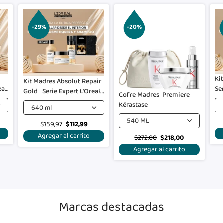
-29%
-20%
Ki
Kit Madres Absolut Repair
eal
Se
Gold Serie Expert L'Oreal
Cofre Madres Premiere
Pr
Professionnel
Kérastase
640 ml
540 ML
$159,97
$112,99
Agregar al carrito
$272,00
$218,00
Agregar al carrito
Marcas destacadas