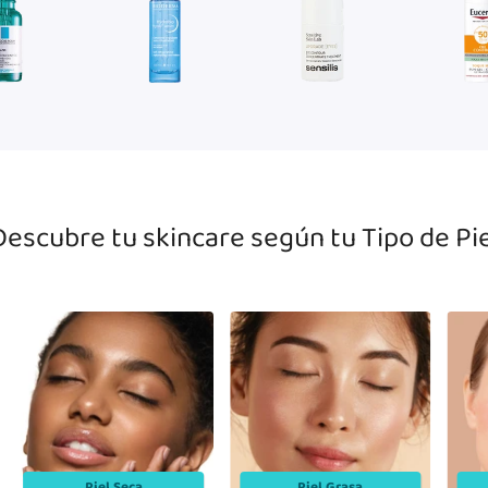
mientos
Hidratantes
Contorno de ojos
Protecci
Descubre tu skincare según tu Tipo de Pie
Piel Seca
Piel Grasa