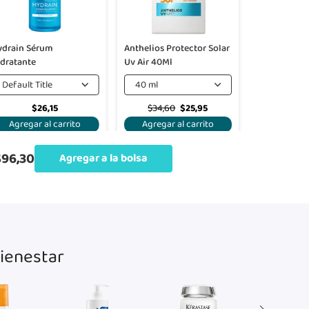
ydrain Sérum
Anthelios Protector Solar
idratante
Uv Air 40Ml
Default Title
40 ml
$26,15
$34,60
$25,95
Agregar al carrito
Agregar al carrito
$96,30
Agregar a la bolsa
bienestar