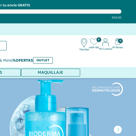
r tu envío GRATIS
$60,00
0
0
Mi Bolso
wish list
Mi Cuenta
Tiendas
 & Minis
%OFERTAS
OUTLET
S
MAQUILLAJE