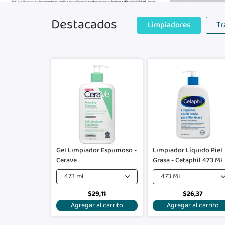
Destacados
Limpiadores
Tr
Gel Limpiador Espumoso -
Limpiador Líquido Piel
Cerave
Grasa - Cetaphil 473 Ml
473 ml
473 Ml
$29,11
$26,37
Agregar al carrito
Agregar al carrito