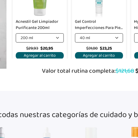
Acnestil Gel Limpiador
Gel Control
H
Purificante 200ml
Imperfecciones Para Piel
H
Con Tendencia A
200 ml
40 ml
Imperfecciones - Cerave
$29,93
$20,95
$31,00
$23,25
Agregar al carrito
Agregar al carrito
Valor total rutina completa:
$121,68
todas nuestras categorías de cuidado y 