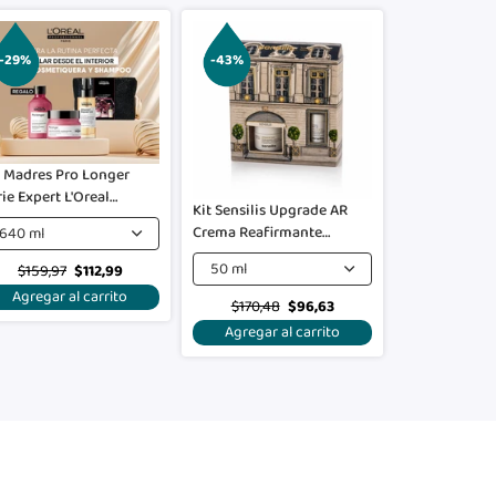
-29%
-43%
t Madres Pro Longer
rie Expert L'Oreal
Kit Sensilis Upgrade AR
ofessionnel
Crema Reafirmante
640 ml
Calmante + Tratamiento
50 ml
$159,97
$112,99
Para El Contorno De Ojos
Agregar al carrito
Gratis
$170,48
$96,63
Agregar al carrito