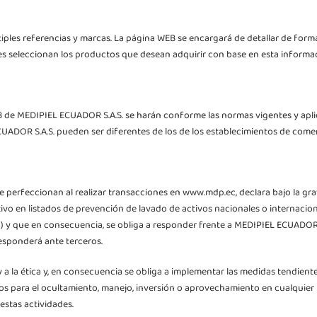
tiples referencias y marcas. La página WEB se encargará de detallar de form
es seleccionan los productos que desean adquirir con base en esta informac
B de MEDIPIEL ECUADOR S.A.S. se harán conforme las normas vigentes y aplic
UADOR S.A.S. pueden ser diferentes de los de los establecimientos de come
e se perfeccionan al realizar transacciones en www.mdp.ec, declara bajo la 
tivo en listados de prevención de lavado de activos nacionales o internacio
 y que en consecuencia, se obliga a responder frente a MEDIPIEL ECUADOR S.
esponderá ante terceros.
y a la ética y, en consecuencia se obliga a implementar las medidas tendient
s para el ocultamiento, manejo, inversión o aprovechamiento en cualquier 
 estas actividades.