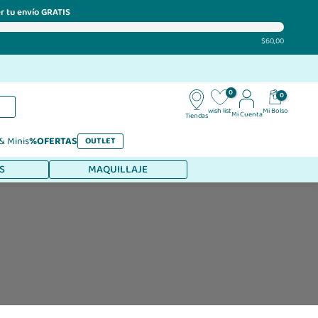
r tu envío GRATIS
$60,00
0
0
Mi Bolso
wish list
Mi Cuenta
Tiendas
 & Minis
%OFERTAS
OUTLET
S
MAQUILLAJE