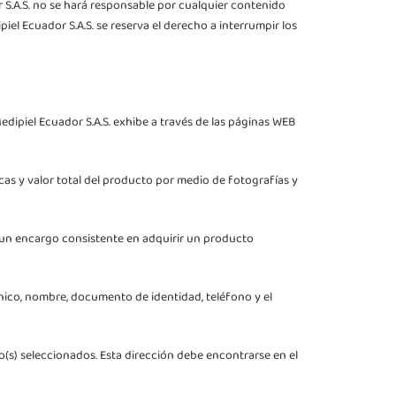
r S.A.S. no se hará responsable por cualquier contenido
iel Ecuador S.A.S. se reserva el derecho a interrumpir los
dipiel Ecuador S.A.S. exhibe a través de las páginas WEB
icas y valor total del producto por medio de fotografías y
de un encargo consistente en adquirir un producto
rónico, nombre, documento de identidad, teléfono y el
cto(s) seleccionados. Esta dirección debe encontrarse en el