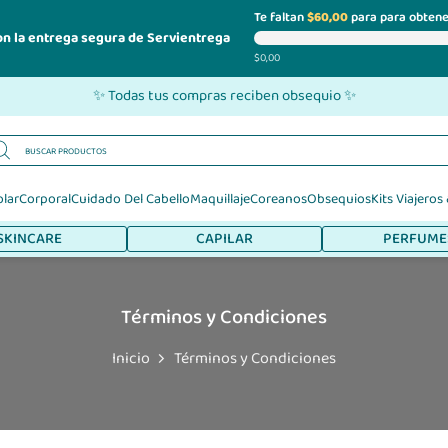
Te faltan
$60,00
para para obtene
on la entrega segura de Servientrega
$0,00
✨ Todas tus compras reciben obsequio ✨
olar
Corporal
Cuidado Del Cabello
Maquillaje
Coreanos
Obsequios
Kits Viajeros
SKINCARE
CAPILAR
PERFUME
Términos y Condiciones
Inicio
Términos y Condiciones