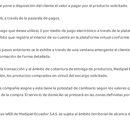
 pone a disposición del cliente el valor a pagar por el producto solicitado.
eb, a través de la pasarela de pagos.
ago que desea utilizar, i) por medio de pago electrónico a través de la plataf
ébito que registre al interior de su cuenta en la plataforma virtual conforme
 pasos anteriores se le exhibe a través de una ventana emergente al client
formación de forma detallada.
 la transacción y al ámbito de cobertura de entrega de productos, Medipiel E
ación, los productos comprados en virtud del encargo solicitado.
 compañía asigne y esta tiene la potestad de cambiarlo según los valores qu
e la compra. El servicio de domicilio se prestará en las zonas definidas po
s WEB de Medipiel Ecuador S.A.S. se sujeta al ámbito territorial de alcance d