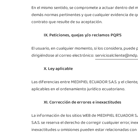
En el mismo sentido, se compromete a actuar dentro del m
demás normas pertinentes y que cualquier evidencia de que 
contrato que resulte de su aceptación.
IX. Peticiones, quejas y/o reclamos PQR'S
El usuario, en cualquier momento, si los considera, puede
dirigiéndose al correo electrónico:
servicioalcliente@mdp
X. Ley aplicable
Las diferencias entre MEDIPIEL ECUADOR S.A.S. y el cliente
aplicables en el ordenamiento jurídico ecuatoriano
.
XI. Corrección de errores e inexactitudes
La información de los sitios WEB de MEDIPIEL ECUADOR S.A
S.A.S. se reserva el derecho de corregir cualquier error, i
inexactitudes u omisiones pueden estar relacionadas con la