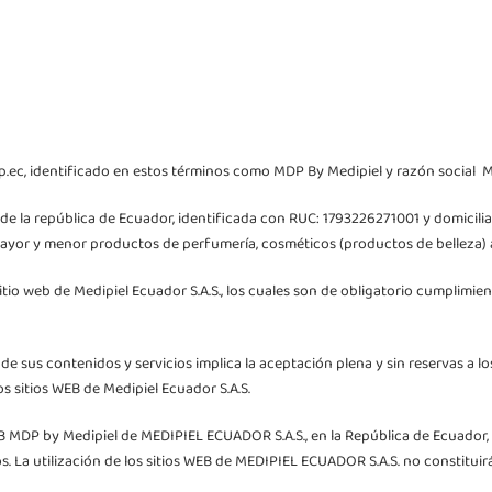
ec, identificado en estos términos como MDP By Medipiel y razón social Me
s de la república de Ecuador, identificada con RUC: 1793226271001 y domicil
r mayor y menor productos de perfumería, cosméticos (productos de belleza) 
itio web de Medipiel Ecuador S.A.S., los cuales son de obligatorio cumplimien
ción de sus contenidos y servicios implica la aceptación plena y sin reservas 
s sitios WEB de Medipiel Ecuador S.A.S.
WEB MDP by Medipiel de MEDIPIEL ECUADOR S.A.S., en la República de Ecuador
os. La utilización de los sitios WEB de MEDIPIEL ECUADOR S.A.S. no constituir