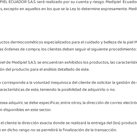
IPIEL ECUADOR S.A.S. será realizado por su cuenta y riesgo. Medipiel Ecuado
s, excepto en aquellos en los que se la Ley lo determine expresamente. Medip
ctos dermocosméticos especializados para el cuidado y belleza de la piel Me
 las órdenes de compra, los clientes deben seguir el siguiente procedimiento:
el de Medipiel S.A.S. se encuentran exhibidos los productos, las característ
ón del producto para el análisis detallado de este.
o corresponde a la voluntad inequívoca del cliente de solicitar la gestión 
acterísticas de este, teniendo la posibilidad de adquirirlo o no.
sea adquirir, se debe especificar, entre otros, la dirección de correo elect
 disponibles en este sector.
 el cliente la dirección exacta donde se realizará la entrega del (los) produ
en dicho rango no se permitirá la finalización de la transacción.