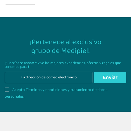
¡Pertenece al exclusivo
grupo de Medipiel!
¡Suscríbete ahora! Y vive las mejores experiencias,
ofertas y regalos que
tenemos para ti
Enviar
Acepto Términos y condiciones y tratamiento de datos
personales.