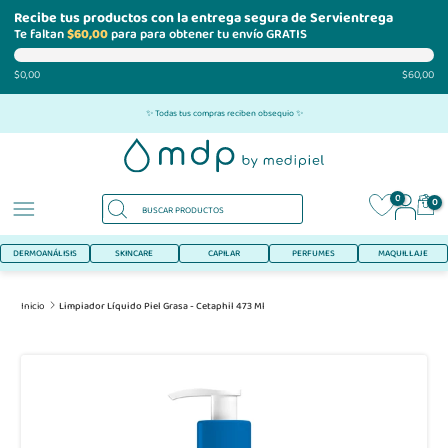
Recibe tus productos con la entrega segura de Servientrega
Te faltan
$60,00
para para obtener tu envío GRATIS
$0,00
$60,00
Ir
✨ Todas tus compras reciben obsequio ✨
al
contenido
0
0
DERMOANÁLISIS
SKINCARE
CAPILAR
PERFUMES
MAQUILLAJE
Inicio
Limpiador Líquido Piel Grasa - Cetaphil 473 Ml