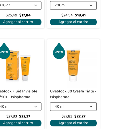
120 gr
200ml
$25,49
$17,84
$24,54
$18,41
Agregar al carrito
Agregar al carrito
-20%
-20%
eblock Fluid Invisible
Uveblock 80 Cream Tinte -
f50+ - Isispharma
Isispharma
40 ml
40 ml
$27,83
$22,27
$27,83
$22,27
Agregar al carrito
Agregar al carrito