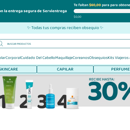
Te faltan
$60,00
para para obtene
on la entrega segura de Servientrega
$0,00
✨ Todas tus compras reciben obsequio ✨
olar
Corporal
Cuidado Del Cabello
Maquillaje
Coreanos
Obsequios
Kits Viajeros
SKINCARE
CAPILAR
PERFUME