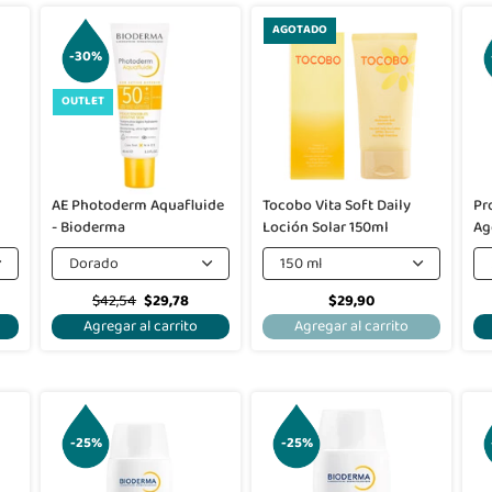
AGOTADO
-30%
OUTLET
AE Photoderm Aquafluide
Tocobo Vita Soft Daily
Pr
- Bioderma
Loción Solar 150ml
Ag
Ro
Dorado
150 ml
$42,54
$29,78
$29,90
Agregar al carrito
Agregar al carrito
-25%
-25%