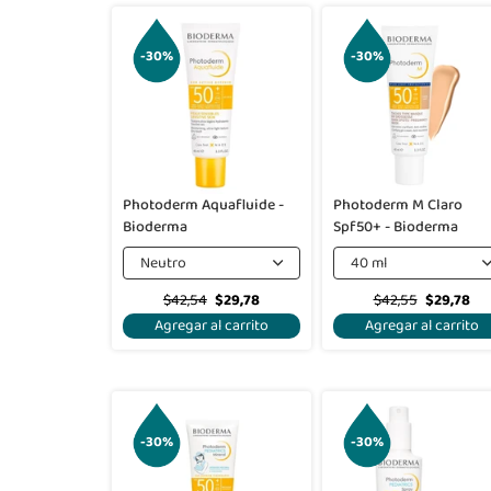
-30%
-30%
Photoderm Aquafluide -
Photoderm M Claro
Bioderma
Spf50+ - Bioderma
Neutro
40 ml
$42,54
$29,78
$42,55
$29,78
Agregar al carrito
Agregar al carrito
-30%
-30%