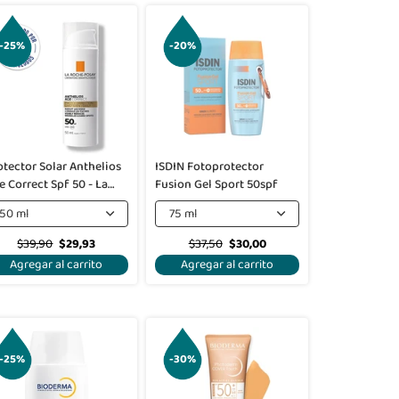
-25%
-20%
otector Solar Anthelios
ISDIN Fotoprotector
e Correct Spf 50 - La
Fusion Gel Sport 50spf
che Posay
50 ml
75 ml
$39,90
$29,93
$37,50
$30,00
Agregar al carrito
Agregar al carrito
-25%
-30%