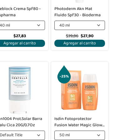
eblock Crema Spf80 -
Photoderm Akn Mat
ispharma
Fluido Spf30 - Bioderma
40 ml
40 ml
$27,83
$39,86
$27,90
Agregar al carrito
Agregar al carrito
-25%
in1004 Prot.Solar Barra
Isdin Fotoprotector
alu Cica 20G/0.7Oz
Fusion Water Magic Glow
Spf 50
Default Title
50 ml