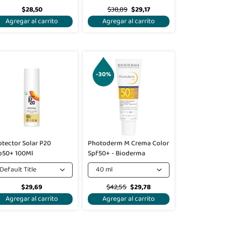
$28,50
$38,89
$29,17
Agregar al carrito
Agregar al carrito
-30%
otector Solar P20
Photoderm M Crema Color
p50+ 100Ml
Spf50+ - Bioderma
Default Title
40 ml
$29,69
$42,55
$29,78
Agregar al carrito
Agregar al carrito