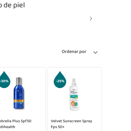
 de piel
Ordenar por
-30%
-25%
brella Plus Spf50
Velvet Sunscreen Spray
dihealth
Fps 50+