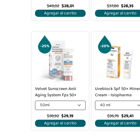
$40,02
$28,01
$37,80
$28,35
Agregar al carrito
Agregar al carrito
-25%
-20%
Velvet Sunscreen Anti
Uveblock Spf 50+ Miner
Aging System Fps 50+
Cream - Isispharma
50ml
40 ml
$38,92
$29,19
$36,76
$29,41
Agregar al carrito
Agregar al carrito