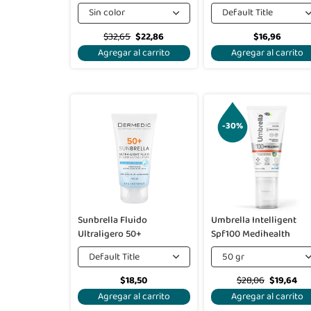
Sin color
Default Title
$32,65
$22,86
$16,96
Agregar al carrito
Agregar al carrito
-30%
Sunbrella Fluido
Umbrella Intelligent
Ultraligero 50+
Spf100 Medihealth
Default Title
50 gr
$18,50
$28,06
$19,64
Agregar al carrito
Agregar al carrito