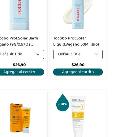
cobo Prot.Solar Barra
Tocobo Prot.Solar
gano 19G/0.67Oz
Liquid.Vegano 50Ml (Bio)
otton)
Default Title
Default Title
$26,90
$26,90
Agregar al carrito
Agregar al carrito
-30%