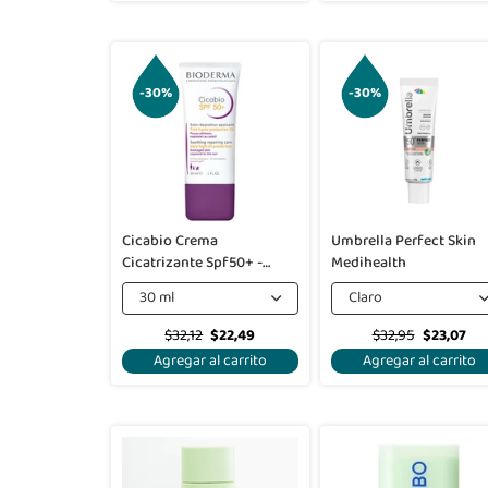
-30%
-30%
Cicabio Crema
Umbrella Perfect Skin
Cicatrizante Spf50+ -
Medihealth
Bioderma
30 ml
Claro
$32,12
$22,49
$32,95
$23,07
Agregar al carrito
Agregar al carrito