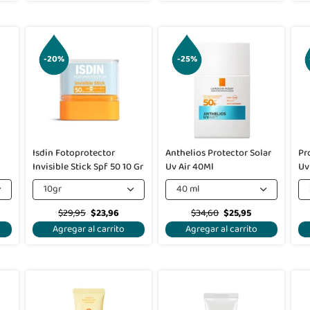
-20%
-25%
Isdin Fotoprotector
Anthelios Protector Solar
Pr
Invisible Stick Spf 50 10 Gr
Uv Air 40Ml
10gr
40 ml
$29,95
$23,96
$34,60
$25,95
Agregar al carrito
Agregar al carrito