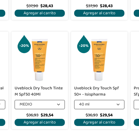
$37,90
$28,43
$37,90
$28,43
Agregar al carrito
Agregar al carrito
-20%
-20%
al
Uveblock Dry Touch Tinte
Uveblock Dry Touch Spf
Pr
M Spf50 40Ml
50+ - Isispharma
Sf
MEDIO
40 ml
$36,93
$29,54
$36,93
$29,54
Agregar al carrito
Agregar al carrito