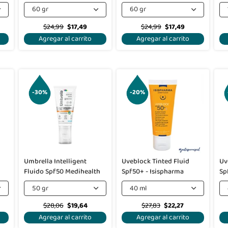
60 gr
60 gr
$24,99
$17,49
$24,99
$17,49
Agregar al carrito
Agregar al carrito
-30%
-20%
Umbrella Intelligent
Uveblock Tinted Fluid
Uv
Fluido Spf50 Medihealth
Spf50+ - Isispharma
Sp
50 gr
40 ml
$28,06
$19,64
$27,83
$22,27
Agregar al carrito
Agregar al carrito