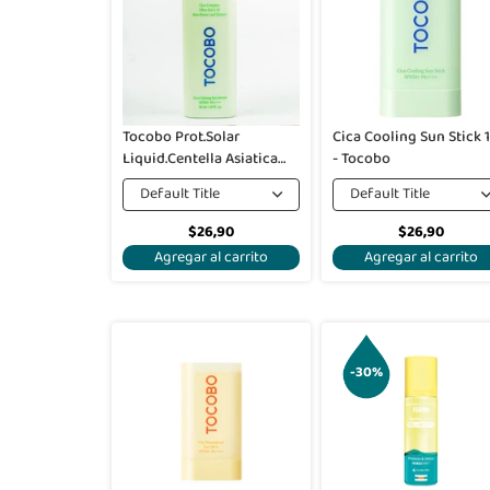
Tocobo Prot.Solar
Cica Cooling Sun Stick 
Liquid.Centella Asiatica
- Tocobo
50Ml
Default Title
Default Title
$26,90
$26,90
Agregar al carrito
Agregar al carrito
-30%