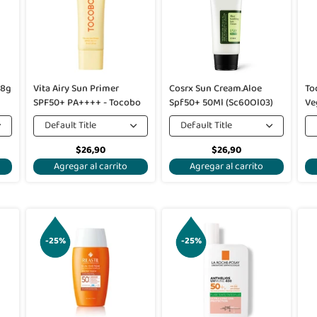
18g
Vita Airy Sun Primer
Cosrx Sun Cream.Aloe
To
SPF50+ PA++++ - Tocobo
Spf50+ 50Ml (Sc60Ol03)
Ve
(C
Default Title
Default Title
$26,90
$26,90
Agregar al carrito
Agregar al carrito
-25%
-25%