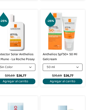
-25%
-25%
otector Solar Anthelios
Anthelios Spf50+ 50 Ml
Uv Mune - La Roche Posay
Gelcream
Sin Color
50 ml
$35,69
$26,77
$35,69
$26,77
Agregar al carrito
Agregar al carrito