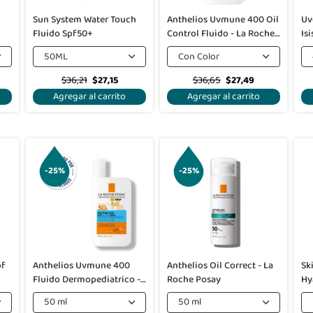
Sun System Water Touch
Anthelios Uvmune 400 Oil
Uv
Fluido Spf50+
Control Fluido - La Roche
Is
Posay
50ML
Con Color
$36,21
$27,15
$36,65
$27,49
Agregar al carrito
Agregar al carrito
-25%
-25%
pf
Anthelios Uvmune 400
Anthelios Oil Correct - La
Sk
Fluido Dermopediatrico -
Roche Posay
Hy
La Roche Posay
50 ml
50 ml