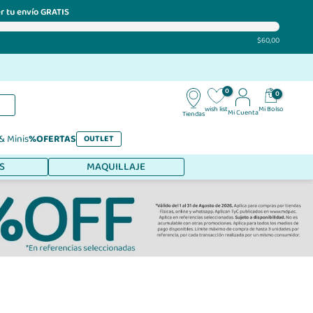
r tu envío GRATIS
$60,00
0
0
Mi Bolso
wish list
Mi Cuenta
Tiendas
 & Minis
%OFERTAS
OUTLET
S
MAQUILLAJE