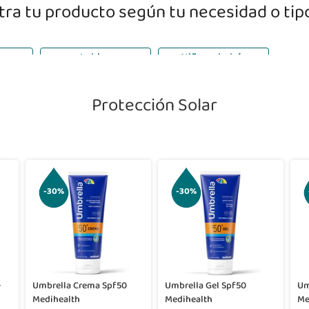
ra tu producto según tu necesidad o tipo
Labios
Niños y bebés
Protección Solar
-30%
-30%
+
Umbrella Crema Spf50
Umbrella Gel Spf50
Um
Medihealth
Medihealth
Me