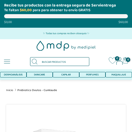
Recibe tus productos con la entrega segura de Servientrega
Te faltan
$60,00
para para obtener tu envío GRATIS
$0,00
$60,00
Ir
✨ Todas tus compras reciben obsequio ✨
al
contenido
0
0
DERMOANÁLISIS
SKINCARE
CAPILAR
PERFUMES
MAQUILLAJE
Inicio
Prebiotics Ovulos - Cumlaude