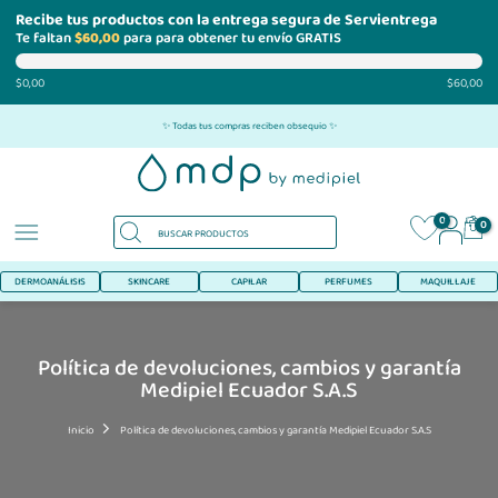
Recibe tus productos con la entrega segura de Servientrega
Te faltan
$60,00
para para obtener tu envío GRATIS
$0,00
$60,00
Ir
✨ Todas tus compras reciben obsequio ✨
al
contenido
0
0
DERMOANÁLISIS
SKINCARE
CAPILAR
PERFUMES
MAQUILLAJE
Política de devoluciones, cambios y garantía
Medipiel Ecuador S.A.S
Inicio
Política de devoluciones, cambios y garantía Medipiel Ecuador S.A.S