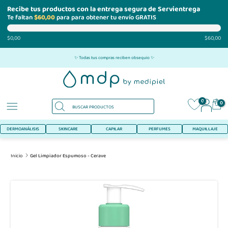
Recibe tus productos con la entrega segura de Servientrega
Te faltan
$60,00
para para obtener tu envío GRATIS
$0,00
$60,00
Ir
✨ Todas tus compras reciben obsequio ✨
al
contenido
0
0
DERMOANÁLISIS
SKINCARE
CAPILAR
PERFUMES
MAQUILLAJE
Inicio
Gel Limpiador Espumoso - Cerave