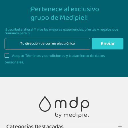
¡Pertenece al exclusivo
grupo de Medipiel!
¡Suscríbete ahora! Y vive las mejores experiencias,
ofertas y regalos que
tenemos para ti
Enviar
Acepto Términos y condiciones y tratamiento de datos
personales.
Categorías Destacadas