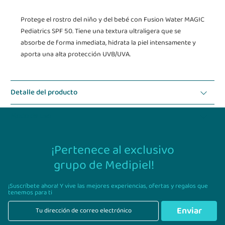
Protege el rostro del niño y del bebé con Fusion Water MAGIC
Pediatrics SPF 50. Tiene una textura ultraligera que se
absorbe de forma inmediata, hidrata la piel intensamente y
aporta una alta protección UVB/UVA.
Detalle del producto
Modo de uso
¡Pertenece al exclusivo
grupo de Medipiel!
¡Suscríbete ahora! Y vive las mejores experiencias,
ofertas y regalos que
tenemos para ti
Enviar