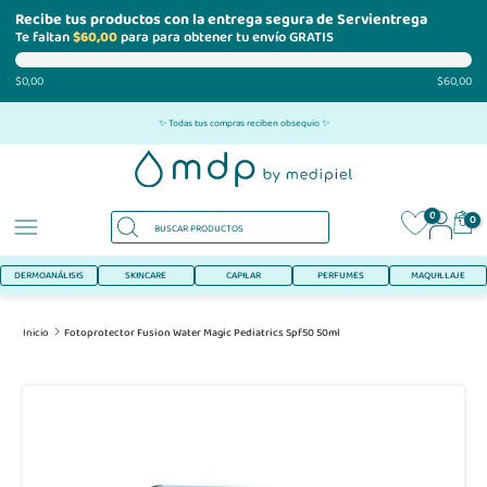
Recibe tus productos con la entrega segura de Servientrega
Te faltan
$60,00
para para obtener tu envío GRATIS
$0,00
$60,00
Ir
✨ Todas tus compras reciben obsequio ✨
al
contenido
0
0
DERMOANÁLISIS
SKINCARE
CAPILAR
PERFUMES
MAQUILLAJE
Inicio
Fotoprotector Fusion Water Magic Pediatrics Spf50 50ml