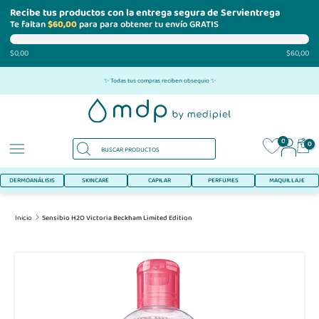
Recibe tus productos con la entrega segura de Servientrega
Te faltan
$60,00
para para obtener tu envío GRATIS
$0,00
$60,00
Ir
✨ Todas tus compras reciben obsequio ✨
al
contenido
0
0
DERMOANÁLISIS
SKINCARE
CAPILAR
PERFUMES
MAQUILLAJE
Inicio
Sensibio H2O Victoria Beckham Limited Edition