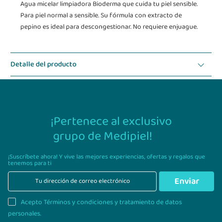
Agua micelar limpiadora Bioderma que cuida tu piel sensible.
Para piel normal a sensible. Su fórmula con extracto de
pepino es ideal para descongestionar. No requiere enjuague.
Detalle del producto
Modo de uso
¡Pertenece al exclusivo
grupo de Medipiel!
¡Suscríbete ahora! Y vive las mejores experiencias,
ofertas y regalos que
tenemos para ti
Enviar
Acepto Términos y condiciones y tratamiento de datos
personales.