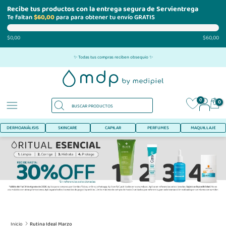
Recibe tus productos con la entrega segura de Servientrega
Te faltan
$60,00
para para obtener tu envío GRATIS
$0,00
$60,00
Ir
✨ Todas tus compras reciben obsequio ✨
al
contenido
0
0
DERMOANÁLISIS
SKINCARE
CAPILAR
PERFUMES
MAQUILLAJE
Inicio
Rutina Ideal Marzo