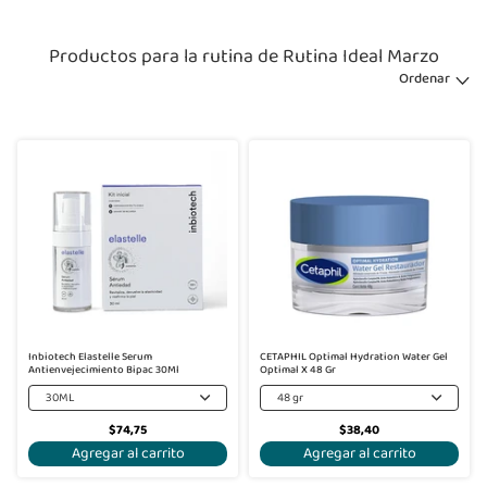
Productos para la rutina de Rutina Ideal Marzo
Ordenar
Inbiotech Elastelle Serum
CETAPHIL Optimal Hydration Water Gel
Antienvejecimiento Bipac 30Ml
Optimal X 48 Gr
30ML
48 gr
$74,75
$38,40
Agregar al carrito
Agregar al carrito