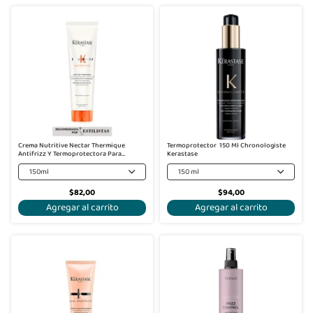
Crema Nutritive Nectar Thermique
Termoprotector 150 Ml Chronologiste
Antifrizz Y Termoprotectora Para
Kerastase
Cabello Seco - Kérastase
150ml
150 ml
$82,00
$94,00
Agregar al carrito
Agregar al carrito