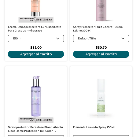
Crema Termoprotectora Curl Manifesto
Spray Protector Frizz Control Teknia -
Para Crespos - Kérastase
Lakme 300 Ml
150ml
Default Title
$82,00
$30,70
Agregar al carrito
Agregar al carrito
Termoprotector Kerastase Blond Absolu
Elements Leave-In Spray 150Ml
Cicaplasme Protección Del Color -
Kérastase