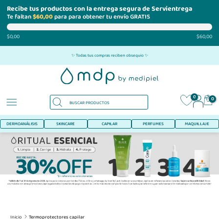
Recibe tus productos con la entrega segura de Servientrega
Te faltan
$60,00
para para obtener tu envío GRATIS
$0,00
$60,00
Ir
✨ Todas tus compras reciben obsequio ✨
al
contenido
0
0
DERMOANÁLISIS
SKINCARE
CAPILAR
PERFUMES
MAQUILLAJE
Inicio
Termoprotectores capilar