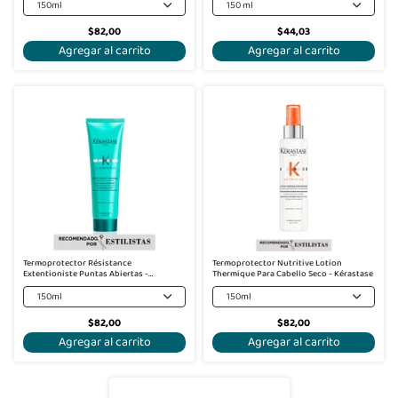
150ml
150 ml
$82,00
$44,03
Agregar al carrito
Agregar al carrito
Termoprotector Résistance
Termoprotector Nutritive Lotion
Extentioniste Puntas Abiertas -
Thermique Para Cabello Seco - Kérastase
Kérastase
150ml
150ml
$82,00
$82,00
Agregar al carrito
Agregar al carrito