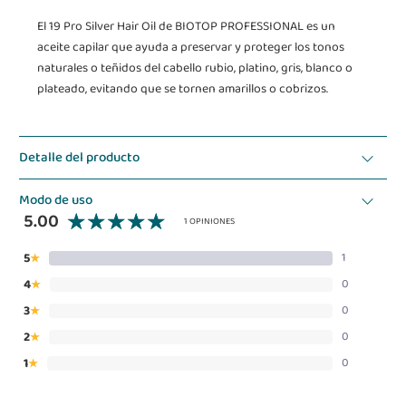
El 19 Pro Silver Hair Oil de BIOTOP PROFESSIONAL es un
aceite capilar que ayuda a preservar y proteger los tonos
naturales o teñidos del cabello rubio, platino, gris, blanco o
plateado, evitando que se tornen amarillos o cobrizos.
Detalle del producto
Modo de uso
5.00
1 OPINIONES
5
1
★
4
0
★
3
0
★
2
0
★
1
0
★