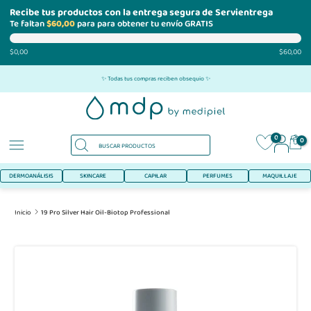
Recibe tus productos con la entrega segura de Servientrega
Te faltan
$60,00
para para obtener tu envío GRATIS
$0,00
$60,00
Ir
✨ Todas tus compras reciben obsequio ✨
al
contenido
0
0
DERMOANÁLISIS
SKINCARE
CAPILAR
PERFUMES
MAQUILLAJE
Inicio
19 Pro Silver Hair Oil-Biotop Professional