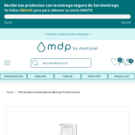
Recibe tus productos con la entrega segura de Servientrega
Te faltan
$60,00
para para obtener tu envío GRATIS
$0,00
$60,00
Ir
✨ Todas tus compras reciben obsequio ✨
al
contenido
0
0
DERMOANÁLISIS
SKINCARE
CAPILAR
PERFUMES
MAQUILLAJE
Inicio
700 Keratin & Kale Serum-Biotop Professional