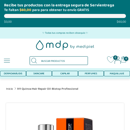
Recibe tus productos con la entrega segura de Servientrega
Te faltan
$60,00
para para obtener tu envío GRATIS
$0,00
$60,00
Ir
✨ Todas tus compras reciben obsequio ✨
al
contenido
0
0
DERMOANÁLISIS
SKINCARE
CAPILAR
PERFUMES
MAQUILLAJE
Inicio
911 Quinoa Hair Repair Oil-Biotop Professional