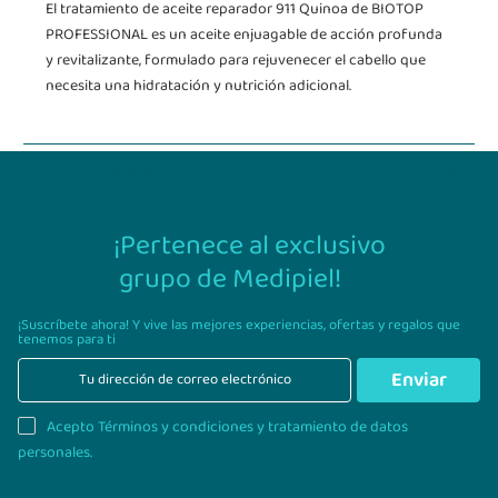
El tratamiento de aceite reparador 911 Quinoa de BIOTOP
PROFESSIONAL es un aceite enjuagable de acción profunda
y revitalizante, formulado para rejuvenecer el cabello que
necesita una hidratación y nutrición adicional.
Detalle del producto
¡Pertenece al exclusivo
grupo de Medipiel!
¡Suscríbete ahora! Y vive las mejores experiencias,
ofertas y regalos que
tenemos para ti
Enviar
Acepto Términos y condiciones y tratamiento de datos
personales.