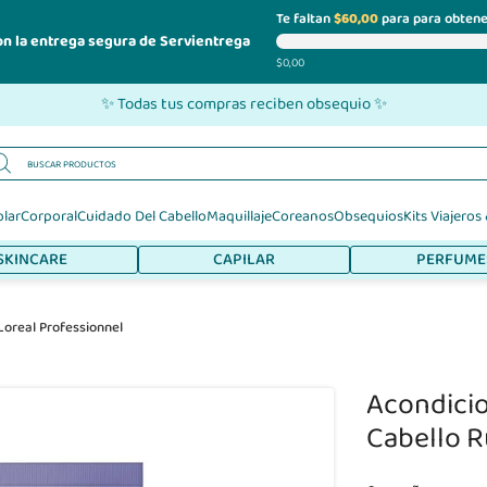
Te faltan
$60,00
para para obtene
on la entrega segura de Servientrega
$0,00
✨ Todas tus compras reciben obsequio ✨
olar
Corporal
Cuidado Del Cabello
Maquillaje
Coreanos
Obsequios
Kits Viajeros
SKINCARE
CAPILAR
PERFUME
 Loreal Professionnel
Acondicio
Cabello R