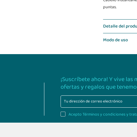
Cabello instantáne
puntas.
Detalle del prod
Modo de uso
¡Suscríbete ahora! Y vive las
ofertas y regalos que tenemos
Acepto Términos y condiciones y trat