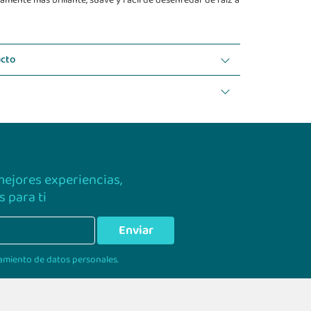
amente más brillante, suave y fácil de desenredar de raíz a
ucto
 mejores experiencias,
 para ti
Enviar
amiento de datos personales.