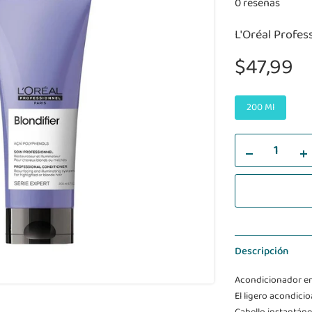
0 reseñas
L'Oréal Profes
$47,99
200 Ml
Descripción
Acondicionador enr
El ligero acondicio