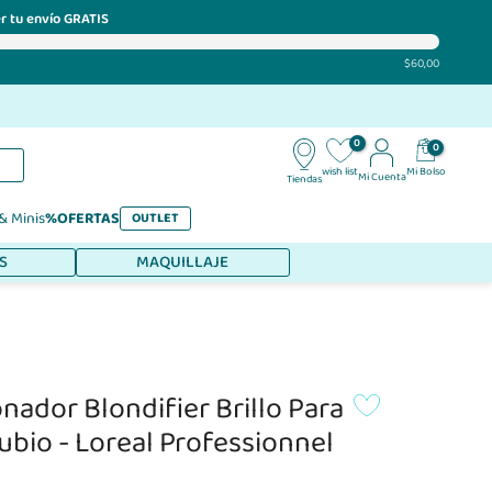
r tu envío GRATIS
$60,00
0
0
Mi Bolso
wish list
Mi Cuenta
Tiendas
 & Minis
%OFERTAS
OUTLET
S
MAQUILLAJE
nador Blondifier Brillo Para
ubio - Loreal Professionnel