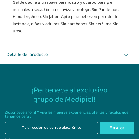
Gel de ducha ultrasuave para rostro y cuerpo para piel
normales a seca. Limpia, suaviza y protege. Sin Parabenos.
Hipoalergénico. Sin jabón. Apto para bebes en periodo de
lactancia, niños y adultos. Sin parabenos. Sin perfume. Sin
urea.
Detalle del producto
Modo de uso
¡Pertenece al exclusivo
grupo de Medipiel!
¡Suscríbete ahora! Y vive las mejores experiencias,
ofertas y regalos que
tenemos para ti
Enviar