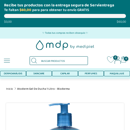
Recibe tus productos con la entrega segura de Servientrega
Te faltan
$60,00
para para obtener tu envío GRATIS
$0,00
$60,00
Ir
✨ Todas tus compras reciben obsequio ✨
al
contenido
0
0
DERMOANÁLISIS
SKINCARE
CAPILAR
PERFUMES
MAQUILLAJE
Inicio
Atoderm Gel De Ducha 1 Litro - Bioderma