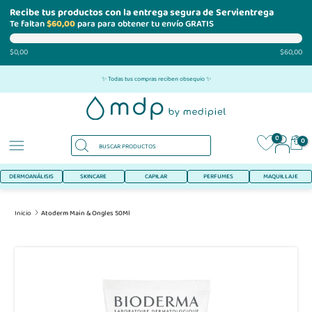
Recibe tus productos con la entrega segura de Servientrega
Te faltan
$60,00
para para obtener tu envío GRATIS
$0,00
$60,00
Ir
✨ Todas tus compras reciben obsequio ✨
al
contenido
0
0
DERMOANÁLISIS
SKINCARE
CAPILAR
PERFUMES
MAQUILLAJE
Inicio
Atoderm Main & Ongles 50Ml