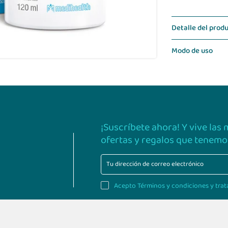
Detalle del prod
Modo de uso
¡Suscríbete ahora! Y vive las
ofertas y regalos que tenemos
Acepto Términos y condiciones y trat