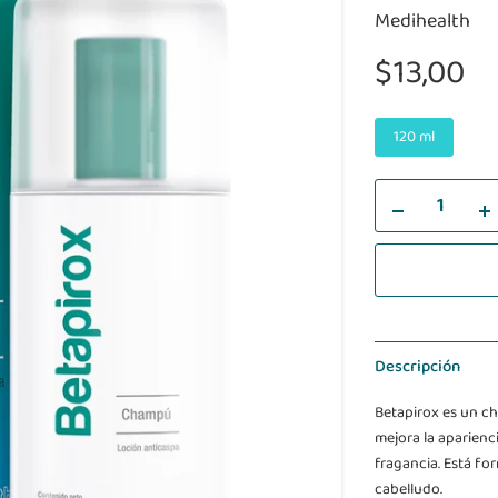
Medihealth
$13,00
120 ml
Descripción
Betapirox es un c
mejora la aparienc
fragancia. Está fo
cabelludo.