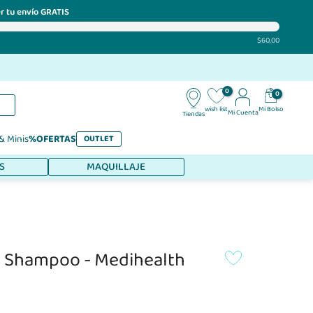
r tu envío GRATIS
$60,00
0
0
Mi Bolso
wish list
Mi Cuenta
Tiendas
 & Minis
%OFERTAS
OUTLET
S
MAQUILLAJE
x Shampoo - Medihealth