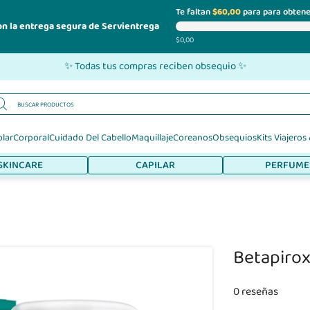
Te faltan
$60,00
para para obtene
on la entrega segura de Servientrega
$0,00
✨ Todas tus compras reciben obsequio ✨
olar
Corporal
Cuidado Del Cabello
Maquillaje
Coreanos
Obsequios
Kits Viajeros
SKINCARE
CAPILAR
PERFUME
Betapiro
0 reseñas