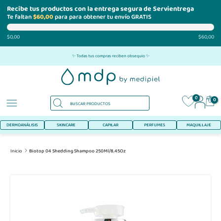
Recibe tus productos con la entrega segura de Servientrega
Te faltan
$60,00
para para obtener tu envío GRATIS
$0,00
$60,00
Ir
✨ Todas tus compras reciben obsequio ✨
al
contenido
0
0
DERMOANÁLISIS
SKINCARE
CAPILAR
PERFUMES
MAQUILLAJE
Inicio
Biotop 04 Shedding Shampoo 250Ml/8.45Oz