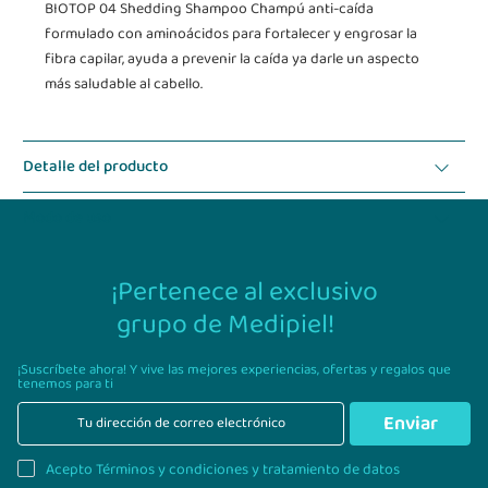
BIOTOP 04 Shedding Shampoo Champú anti-caída
formulado
con aminoácidos para fortalecer
y engrosar la
fibra capilar, ayuda
a prevenir la caída ya darle un
aspecto
más saludable al cabello.
Detalle del producto
Modo de uso
¡Pertenece al exclusivo
grupo de Medipiel!
¡Suscríbete ahora! Y vive las mejores experiencias,
ofertas y regalos que
tenemos para ti
Enviar
Acepto Términos y condiciones y tratamiento de datos