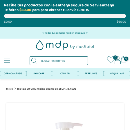
Recibe tus productos con la entrega segura de Servientrega
Te faltan
$60,00
para para obtener tu envío GRATIS
$0,00
$60,00
Ir
✨ Todas tus compras reciben obsequio ✨
al
contenido
0
0
DERMOANÁLISIS
SKINCARE
CAPILAR
PERFUMES
MAQUILLAJE
Inicio
Biotop 20 Volumizing Shampoo 250Ml/8.45Oz