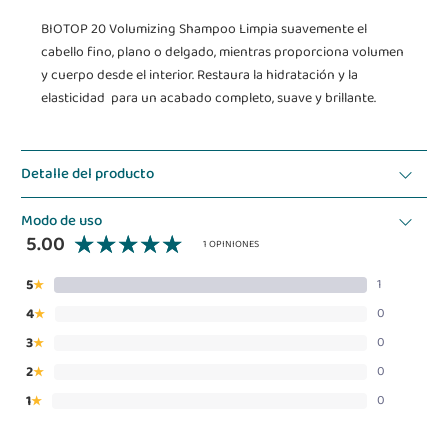
BIOTOP 20 Volumizing Shampoo Limpia suavemente el
cabello fino, plano o delgado, mientras proporciona volumen
y cuerpo desde el interior. Restaura la hidratación y la
elasticidad para un acabado completo, suave y brillante.
Detalle del producto
Modo de uso
5.00
1 OPINIONES
5
1
★
4
0
★
3
0
★
2
0
★
1
0
★