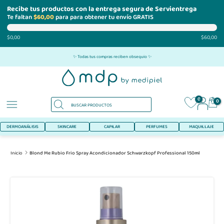
Recibe tus productos con la entrega segura de Servientrega
Te faltan
$60,00
para para obtener tu envío GRATIS
$0,00
$60,00
Ir
✨ Todas tus compras reciben obsequio ✨
al
contenido
0
0
DERMOANÁLISIS
SKINCARE
CAPILAR
PERFUMES
MAQUILLAJE
Inicio
Blond Me Rubio Frio Spray Acondicionador Schwarzkopf Professional 150ml