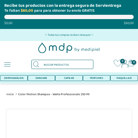
Recibe tus productos con la entrega segura de Servientrega
Te faltan
$60,00
para para obtener tu envío GRATIS
$0,00
$60,00
Ir
✨ Todas tus compras reciben obsequio ✨
al
contenido
0
0
DERMOANÁLISIS
SKINCARE
CAPILAR
PERFUMES
MAQUILLAJE
Inicio
Color Motion Shampoo - Wella Professionals 250 Ml