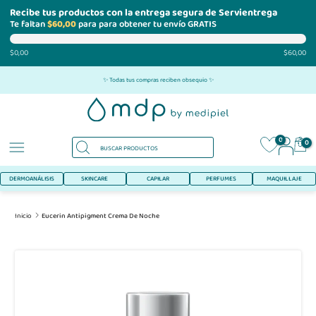
Recibe tus productos con la entrega segura de Servientrega
Te faltan
$60,00
para para obtener tu envío GRATIS
$0,00
$60,00
Ir
✨ Todas tus compras reciben obsequio ✨
al
contenido
0
0
DERMOANÁLISIS
SKINCARE
CAPILAR
PERFUMES
MAQUILLAJE
Inicio
Eucerin Antipigment Crema De Noche