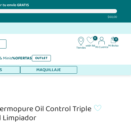
r tu envío GRATIS
$60,00
0
0
Mi Bolso
wish list
Mi Cuenta
Tiendas
 & Minis
%OFERTAS
OUTLET
S
MAQUILLAJE
ermopure Oil Control Triple
l Limpiador