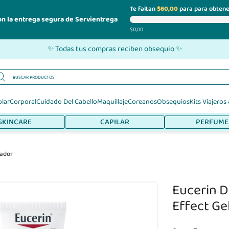
Te faltan
$60,00
para para obtene
on la entrega segura de Servientrega
$0,00
✨ Todas tus compras reciben obsequio ✨
olar
Corporal
Cuidado Del Cabello
Maquillaje
Coreanos
Obsequios
Kits Viajeros
SKINCARE
CAPILAR
PERFUME
iador
Eucerin D
Effect Ge