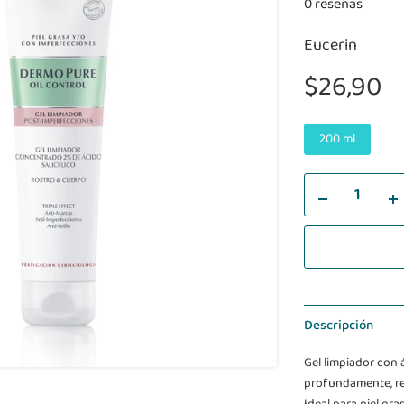
0 reseñas
Eucerin
$26,90
200 ml
Descripción
Gel limpiador con á
profundamente, re