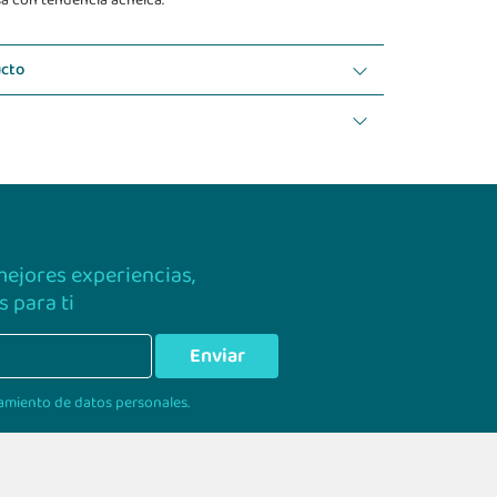
asa con tendencia acneica.
ucto
 mejores experiencias,
 para ti
Enviar
amiento de datos personales.