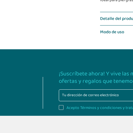
Ideal para piel gr
Detalle del prod
Modo de uso
¡Suscríbete ahora! Y vive las
ofertas y regalos que tenemos
Acepto Términos y condiciones y trat