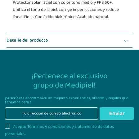
Protector solar facial con color tono medio y FPS 50+.
Unifica el tono de la piel, corrige imperfecciones y reduce
líneas finas. Con ácido hialurónico. Acabado natural.
Detalle del producto
Modo de uso
¡Pertenece al exclusivo
grupo de Medipiel!
¡Suscríbete ahora! Y vive las mejores experiencias,
ofertas y regalos que
tenemos para ti
Enviar
Acepto Términos y condiciones y tratamiento de datos
personales.