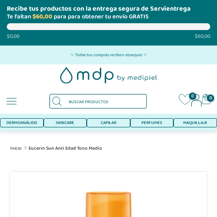
Recibe tus productos con la entrega segura de Servientrega
Te faltan
$60,00
para para obtener tu envío GRATIS
$0,00
$60,00
Ir
✨ Todas tus compras reciben obsequio ✨
al
contenido
0
0
DERMOANÁLISIS
SKINCARE
CAPILAR
PERFUMES
MAQUILLAJE
Inicio
Eucerin Sun Anti Edad Tono Medio