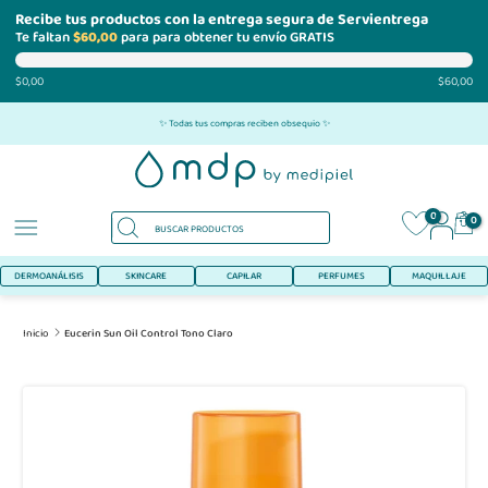
Recibe tus productos con la entrega segura de Servientrega
Te faltan
$60,00
para para obtener tu envío GRATIS
$0,00
$60,00
Ir
✨ Todas tus compras reciben obsequio ✨
al
contenido
0
0
DERMOANÁLISIS
SKINCARE
CAPILAR
PERFUMES
MAQUILLAJE
Inicio
Eucerin Sun Oil Control Tono Claro