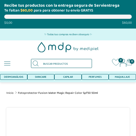
Recibe tus productos con la entrega segura de Servientrega
Te faltan
$60,00
para para obtener tu envío GRATIS
$0,00
$60,00
Ir
✨ Todas tus compras reciben obsequio ✨
al
contenido
0
0
DERMOANÁLISIS
SKINCARE
CAPILAR
PERFUMES
MAQUILLAJE
Inicio
Fotoprotector Fusion Water Magic Repair Color Spf50 50ml