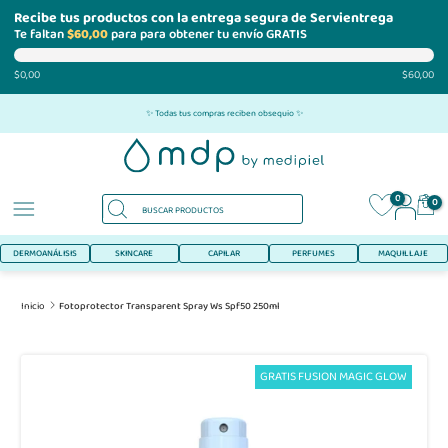
Recibe tus productos con la entrega segura de Servientrega
Te faltan
$60,00
para para obtener tu envío GRATIS
$0,00
$60,00
Ir
✨ Todas tus compras reciben obsequio ✨
al
contenido
0
0
DERMOANÁLISIS
SKINCARE
CAPILAR
PERFUMES
MAQUILLAJE
Inicio
Fotoprotector Transparent Spray Ws Spf50 250ml
GRATIS FUSION MAGIC GLOW