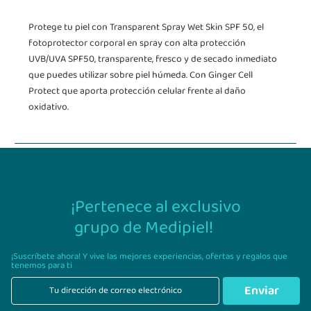
Protege tu piel con Transparent Spray Wet Skin SPF 50, el
fotoprotector corporal en spray con alta protección
UVB/UVA SPF50, transparente, fresco y de secado inmediato
que puedes utilizar sobre piel húmeda. Con Ginger Cell
Protect que aporta protección celular frente al daño
oxidativo.
Detalle del producto
¡Pertenece al exclusivo
grupo de Medipiel!
¡Suscríbete ahora! Y vive las mejores experiencias,
ofertas y regalos que
tenemos para ti
Enviar