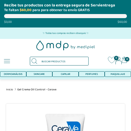
Recibe tus productos con la entrega segura de Servientrega
Te faltan
$60,00
para para obtener tu envío GRATIS
$0,00
$60,00
Ir
✨ Todas tus compras reciben obsequio ✨
al
contenido
0
0
DERMOANÁLISIS
SKINCARE
CAPILAR
PERFUMES
MAQUILLAJE
Inicio
Gel Crema Oil Control - Cerave