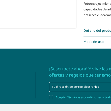
fotoenvejecimient
capacidades de adap
preserva e incremen
Detalle del prod
Modo de uso
¡Suscríbete ahora! Y vive las
ofertas y regalos que tenemos
Acepto Términos y condiciones y trat