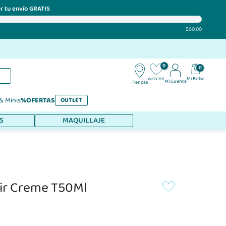
r tu envío GRATIS
$60,00
0
0
Mi Bolso
wish list
Mi Cuenta
Tiendas
 & Minis
%OFERTAS
OUTLET
S
MAQUILLAJE
ir Creme T50Ml