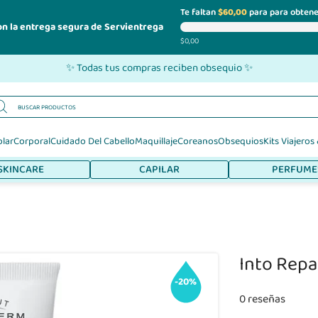
Te faltan
$60,00
para para obtene
on la entrega segura de Servientrega
$0,00
✨ Todas tus compras reciben obsequio ✨
olar
Corporal
Cuidado Del Cabello
Maquillaje
Coreanos
Obsequios
Kits Viajeros
SKINCARE
CAPILAR
PERFUME
Into Repa
-20%
0 reseñas