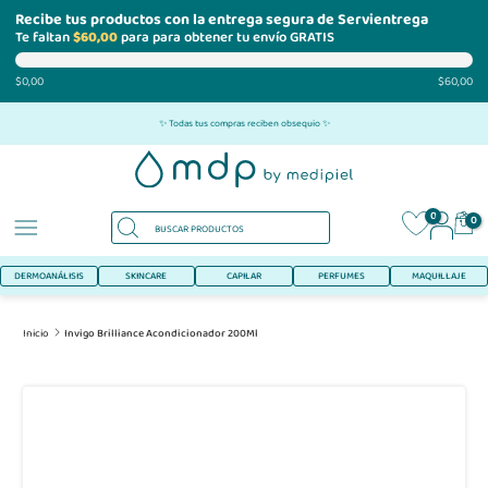
Recibe tus productos con la entrega segura de Servientrega
Te faltan
$60,00
para para obtener tu envío GRATIS
$0,00
$60,00
Ir
✨ Todas tus compras reciben obsequio ✨
al
contenido
0
0
DERMOANÁLISIS
SKINCARE
CAPILAR
PERFUMES
MAQUILLAJE
Inicio
Invigo Brilliance Acondicionador 200Ml