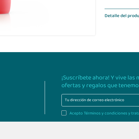
Detalle del prod
¡Suscríbete ahora! Y vive las
ofertas y regalos que tenemos
Acepto Términos y condiciones y trat