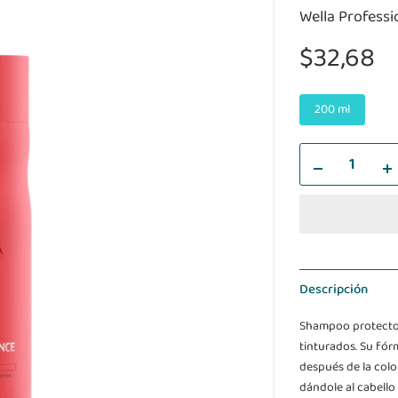
Wella Professi
$32,68
200 ml
Descripción
Shampoo protector 
tinturados. Su fór
después de la colo
dándole al cabello