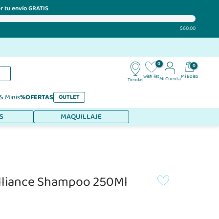
r tu envío GRATIS
$60,00
0
0
Mi Bolso
wish list
Mi Cuenta
Tiendas
 & Minis
%OFERTAS
OUTLET
S
MAQUILLAJE
illiance Shampoo 250Ml