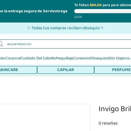
Te faltan
$60,00
para para obtene
on la entrega segura de Servientrega
$0,00
✨ Todas tus compras reciben obsequio ✨
olar
Corporal
Cuidado Del Cabello
Maquillaje
Coreanos
Obsequios
Kits Viajeros
SKINCARE
CAPILAR
PERFUME
Invigo Br
0 reseñas