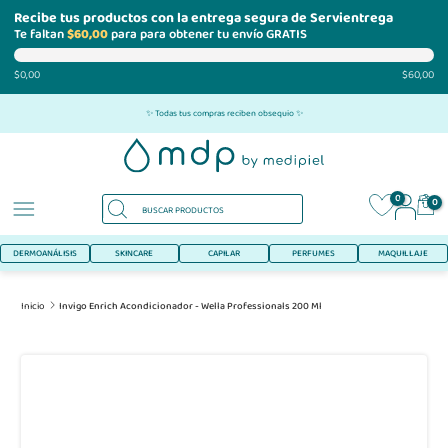
Recibe tus productos con la entrega segura de Servientrega
Te faltan
$60,00
para para obtener tu envío GRATIS
$0,00
$60,00
Ir
✨ Todas tus compras reciben obsequio ✨
al
contenido
0
0
DERMOANÁLISIS
SKINCARE
CAPILAR
PERFUMES
MAQUILLAJE
Inicio
Invigo Enrich Acondicionador - Wella Professionals 200 Ml