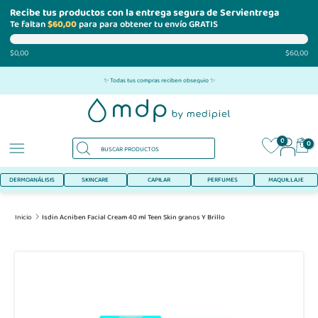
Recibe tus productos con la entrega segura de Servientrega
Te faltan
$60,00
para para obtener tu envío GRATIS
$0,00
$60,00
Ir
✨ Todas tus compras reciben obsequio ✨
al
contenido
0
0
DERMOANÁLISIS
SKINCARE
CAPILAR
PERFUMES
MAQUILLAJE
Inicio
Isdin Acniben Facial Cream 40 ml Teen Skin granos Y Brillo