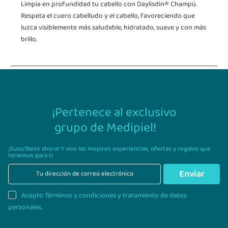
Limpia en profundidad tu cabello con Daylisdin® Champú.
Respeta el cuero cabelludo y el cabello, favoreciendo que
luzca visiblemente más saludable, hidratado, suave y con más
brillo.
Detalle del producto
¡Pertenece al exclusivo
grupo de Medipiel!
¡Suscríbete ahora! Y vive las mejores experiencias,
ofertas y regalos que
tenemos para ti
Enviar
Acepto Términos y condiciones y tratamiento de datos
personales.