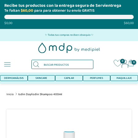
Recibe tus productos con la entrega segura de Servientrega
Te faltan
$60,00
para para obtener tu envío GRATIS
$0,00
$60,00
Ir
✨ Todas tus compras reciben obsequio ✨
al
contenido
0
0
DERMOANÁLISIS
SKINCARE
CAPILAR
PERFUMES
MAQUILLAJE
Inicio
Isdin Daylisdin Shampoo 400ml