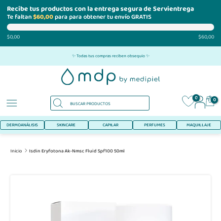
Recibe tus productos con la entrega segura de Servientrega
Te faltan
$60,00
para para obtener tu envío GRATIS
$0,00
$60,00
Ir
✨ Todas tus compras reciben obsequio ✨
al
contenido
0
0
DERMOANÁLISIS
SKINCARE
CAPILAR
PERFUMES
MAQUILLAJE
Inicio
Isdin Eryfotona Ak-Nmsc Fluid Spf100 50ml