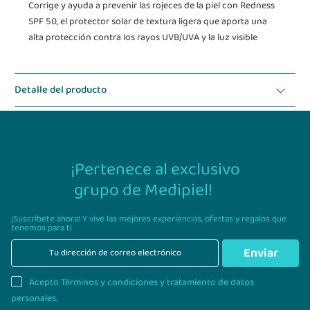
Corrige y ayuda a prevenir las rojeces de la piel con Redness
SPF 50, el protector solar de textura ligera que aporta una
alta protección contra los rayos UVB/UVA y la luz visible
Detalle del producto
Modo de uso
¡Pertenece al exclusivo
grupo de Medipiel!
¡Suscríbete ahora! Y vive las mejores experiencias,
ofertas y regalos que
tenemos para ti
Enviar
Acepto Términos y condiciones y tratamiento de datos
personales.