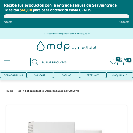
Recibe tus productos con la entrega segura de Servientrega
Te faltan
$60,00
para para obtener tu envío GRATIS
$0,00
$60,00
Ir
✨ Todas tus compras reciben obsequio ✨
al
contenido
0
0
DERMOANÁLISIS
SKINCARE
CAPILAR
PERFUMES
MAQUILLAJE
Inicio
Isdin Fotoprotector Ultra Redness Spf50 50ml