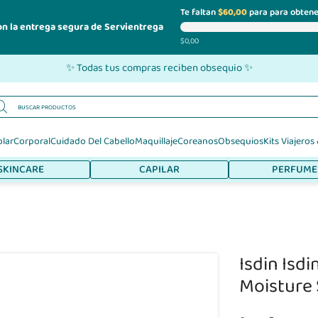
Te faltan
$60,00
para para obtene
on la entrega segura de Servientrega
$0,00
✨ Todas tus compras reciben obsequio ✨
olar
Corporal
Cuidado Del Cabello
Maquillaje
Coreanos
Obsequios
Kits Viajeros
SKINCARE
CAPILAR
PERFUME
Isdin Isd
Moisture 