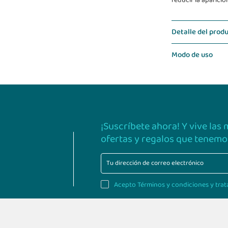
reducir la aparició
Detalle del prod
Modo de uso
¡Suscríbete ahora! Y vive las
ofertas y regalos que tenemos
Acepto Términos y condiciones y trat