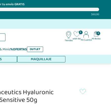
r tu envío GRATIS
$60,00
0
0
Mi Bolso
wish list
Mi Cuenta
Tiendas
 & Minis
%OFERTAS
OUTLET
S
MAQUILLAJE
inceutics Hyaluronic
Sensitive 50g