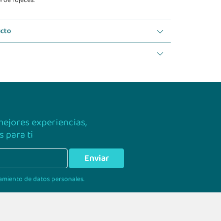
n de rojeces.
ucto
 mejores experiencias,
 para ti
Enviar
amiento de datos personales.