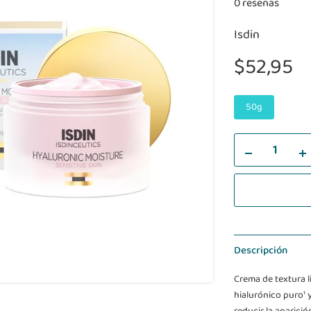
0 reseñas
Isdin
$52,95
50g
Descripción
Crema de textura li
hialurónico puro¹ y