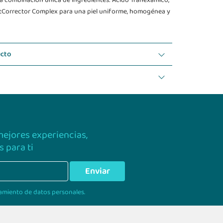
 combinación única de ingredientes: Ácido Tranexámico,
tCorrector Complex para una piel uniforme, homogénea y
ucto
 mejores experiencias,
 para ti
Enviar
amiento de datos personales.