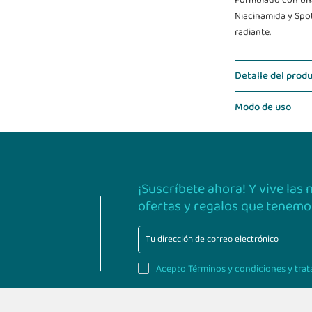
Formulado con una
Niacinamida y Spo
radiante.
Detalle del prod
Modo de uso
¡Suscríbete ahora! Y vive las
ofertas y regalos que tenemos
Acepto Términos y condiciones y trat