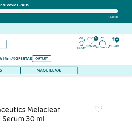
r tu envío GRATIS
$60,00
0
0
Mi Bolso
wish list
Mi Cuenta
Tiendas
 & Minis
%OFERTAS
OUTLET
S
MAQUILLAJE
inceutics Melaclear
 Serum 30 ml