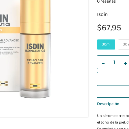
0 reseñas
Isdin
$67,95
30ml
30 
Descripción
Un sérum correcto
el tono de la piel