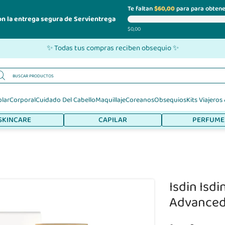
Te faltan
$60,00
para para obtene
on la entrega segura de Servientrega
$0,00
✨ Todas tus compras reciben obsequio ✨
olar
Corporal
Cuidado Del Cabello
Maquillaje
Coreanos
Obsequios
Kits Viajeros
SKINCARE
CAPILAR
PERFUME
Isdin Isd
Advanced