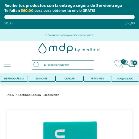
Recibe tus productos con la entrega segura de Servientrega
Te faltan
$60,00
para para obtener tu envío GRATIS
$0,00
$60,00
Ir
✨ Todas tus compras reciben obsequio ✨
al
contenido
0
0
DERMOANÁLISIS
SKINCARE
CAPILAR
PERFUMES
MAQUILLAJE
Inicio
Lactibón Loción - Medihealth