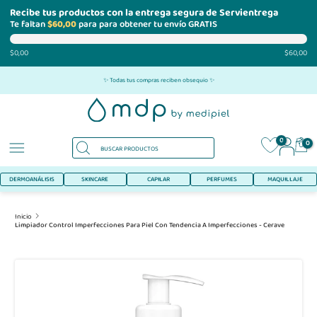
Recibe tus productos con la entrega segura de Servientrega
Te faltan
$60,00
para para obtener tu envío GRATIS
$0,00
$60,00
Ir
✨ Todas tus compras reciben obsequio ✨
al
contenido
0
0
DERMOANÁLISIS
SKINCARE
CAPILAR
PERFUMES
MAQUILLAJE
Inicio
Limpiador Control Imperfecciones Para Piel Con Tendencia A Imperfecciones - Cerave