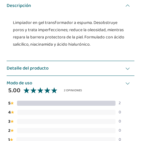
Descripción
Limpiador en gel transformador a espuma. Desobstruye
poros y trata imperfecciones; reduce la oleosidad, mientras
repara la barrera protectora de la piel. Formulado con ácido
salicílico, niacinamida y ácido hialurónico.
Detalle del producto
Modo de uso
5.00
2 OPINIONES
5
2
★
4
0
★
3
0
★
2
0
★
1
0
★