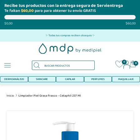
Recibe tus productos con la entrega segura de Servientrega
Te faltan
$60,00
para para obtener tu envío GRATIS
$0,00
$60,00
Ir
✨ Todas tus compras reciben obsequio ✨
al
contenido
0
0
DERMOANÁLISIS
SKINCARE
CAPILAR
PERFUMES
MAQUILLAJE
Inicio
Limpiador Piel Grasa Frasco - Cetaphil 237 Ml