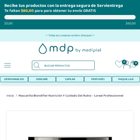
Recibe tus productos con la entrega segura de Servientrega
Te faltan
$60,00
para para obtener tu envío GRATIS
$0,00
$60,00
Ir
✨ Todas tus compras reciben obsequio ✨
al
contenido
0
0
DERMOANÁLISIS
SKINCARE
CAPILAR
PERFUMES
MAQUILLAJE
Inicio
Mascarilla Blondifier Nutrición Y Cuidado Del Rubio - Loreal Professionnel