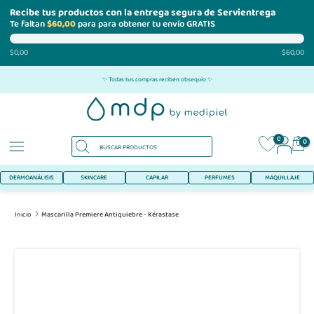
Recibe tus productos con la entrega segura de Servientrega
Te faltan
$60,00
para para obtener tu envío GRATIS
$0,00
$60,00
Ir
✨ Todas tus compras reciben obsequio ✨
al
contenido
0
0
DERMOANÁLISIS
SKINCARE
CAPILAR
PERFUMES
MAQUILLAJE
Inicio
Mascarilla Premiere Antiquiebre - Kérastase