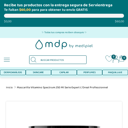
Recibe tus productos con la entrega segura de Servientrega
Te faltan
$60,00
para para obtener tu envío GRATIS
$0,00
$60,00
Ir
✨ Todas tus compras reciben obsequio ✨
al
contenido
0
0
DERMOANÁLISIS
SKINCARE
CAPILAR
PERFUMES
MAQUILLAJE
Inicio
Mascarilla Vitamino Spectrum 250 Ml Serie Expert L'Oreal Professionnel