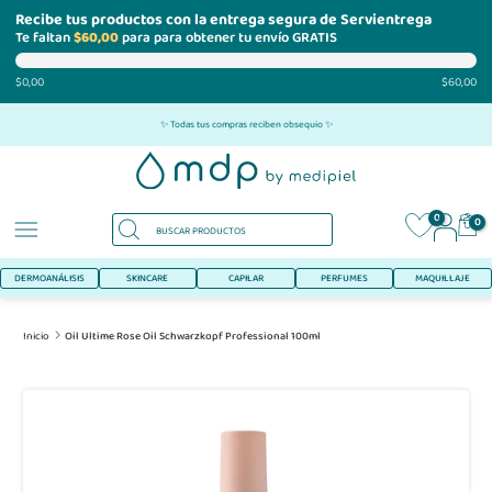
Recibe tus productos con la entrega segura de Servientrega
Te faltan
$60,00
para para obtener tu envío GRATIS
$0,00
$60,00
Ir
✨ Todas tus compras reciben obsequio ✨
al
contenido
0
0
DERMOANÁLISIS
SKINCARE
CAPILAR
PERFUMES
MAQUILLAJE
Inicio
Oil Ultime Rose Oil Schwarzkopf Professional 100ml