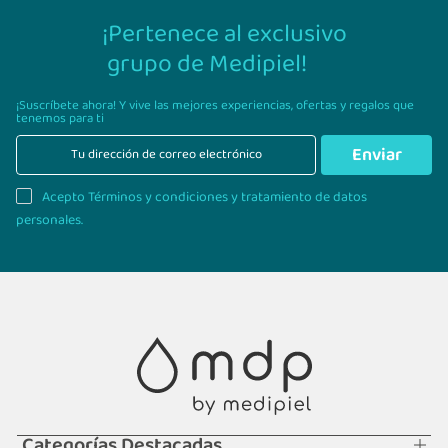
¡Pertenece al exclusivo
grupo de Medipiel!
¡Suscríbete ahora! Y vive las mejores experiencias,
ofertas y regalos que
tenemos para ti
Enviar
Acepto Términos y condiciones y tratamiento de datos
personales.
Categorías Destacadas