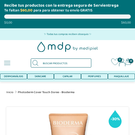
Recibe tus productos con la entrega segura de Servientrega
Te faltan
$60,00
para para obtener tu envío GRATIS
$0,00
$60,00
Ir
✨ Todas tus compras reciben obsequio ✨
al
contenido
0
0
DERMOANÁLISIS
SKINCARE
CAPILAR
PERFUMES
MAQUILLAJE
Inicio
Photoderm Cover Touch Doree - Bioderma
-30%